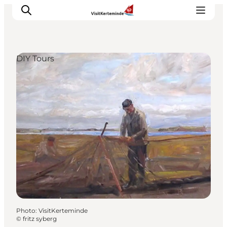
DIY Tours
What to see
What to do
Where to eat
Where to sleep
Plan your holiday
Events
Photo
:
VisitKerteminde
©
fritz syberg