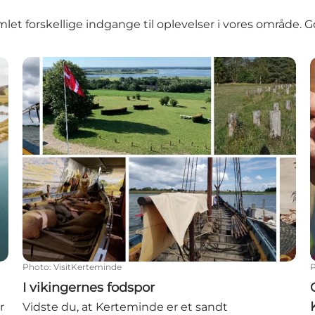
mlet forskellige indgange til oplevelser i vores område. G
I vikingernes fodspor
Photo
:
VisitKerteminde
I vikingernes fodspor
r
Vidste du, at Kerteminde er et sandt