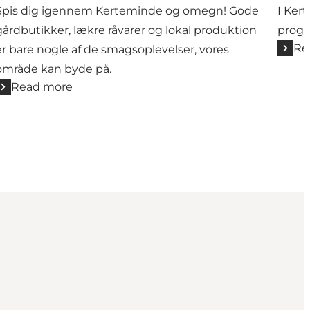
Spis dig igennem Kerteminde og omegn! Gode
I Ker
gårdbutikker, lækre råvarer og lokal produktion
progr
Re
er bare nogle af de smagsoplevelser, vores
område kan byde på.
Read more