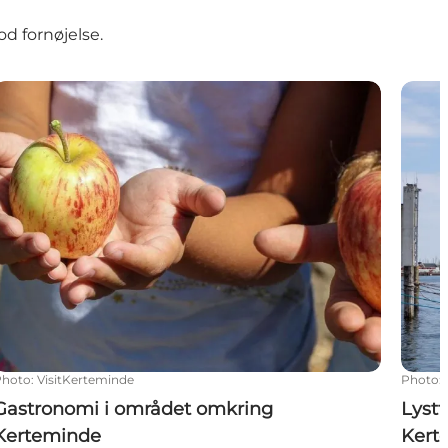
od fornøjelse.
Gastronomi i området omkring Kerteminde
Lystf
Photo
:
VisitKerteminde
Photo
:
Gastronomi i området omkring
Lyst
Kerteminde
Kert