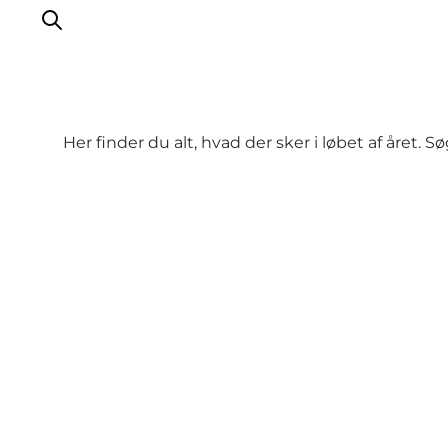
Her finder du alt, hvad der sker i løbet af året. 
What to see
What to do
Where to eat
Where to sleep
Plan your holiday
Events